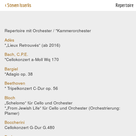
< Steven Isserlis
Repertoire
Repertoire mit Orchester / *Kammerorchester
Adès
*„Lieux Retrouvés“ (ab 2016)
Bach, C.P.E.
*Cellokonzert a-Moll Wq 170
Bargiel
*Adagio op. 38
Beethoven
* Tripelkonzert C-Dur op. 56
Bloch
„Schelomo“ für Cello und Orchester
*„From Jewish Life“ für Cello und Orchester (Orchestrierung:
Plamer)
Boccherini
Cellokonzert G-Dur G.480