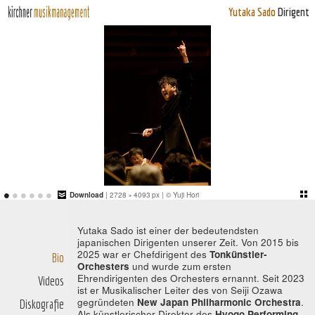
Yutaka Sado
Dirigent
•
•
•
•
•
•
Download
| 2728 × 4093 px | © Yuji Hori
Yutaka Sado ist einer der bedeutendsten
japanischen Dirigenten unserer Zeit. Von 2015 bis
2025 war er Chefdirigent des
Tonkünstler-
Bio
Orchesters
und wurde zum ersten
Ehrendirigenten des Orchesters ernannt. Seit 2023
Videos
ist er Musikalischer Leiter des von Seiji Ozawa
gegründeten
New Japan Philharmonic Orchestra
.
Diskografie
Als künstlerischer Direktor des
Hyogo Performing