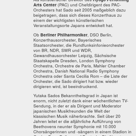
Arts Center
(PAC) und Chefdirigent des PAC-
Orchesters hat Sado seit 2005 maßgeblich dazu
beigetragen, dass sich dieses Konzerthaus zu
einem der wichtigsten künstlerischen
Veranstaltungsorte Japans entwickelt hat.
Ob
Berliner Philharmoniker
, DSO Berlin,
Konzerthausorchester, Bayerisches
Staatsorchester, die Rundfunksinfonieorchester
von BR, NDR, SWR und WDR,
Gewandhausorchester Leipzig, Sächsische
Staatskapelle Dresden, London Symphony
Orchestra, Orchestre de Paris, Mahler Chamber
Orchestra, Danish National Radio Symphony
Orchestra oder Santa Cecilia Rom – die Liste der
Orchester, die Sado dirigiert hat bzw. wieder
dirigieren wird, ist beeindruckend.
Yutaka Sados Bekanntheitsgrad in Japan ist
enorm, nicht zuletzt dank einer wöchentlichen TV-
Sendung, in der er als Dirigent und Moderator
japanischen Musikfreunden die Welt der
klassischen Musik näherbrachte. Seit über 20
Jahren leitet er die alljährliche Aufführung von
Beethovens neunter Symphonie mit 10.000
Chorsängerinnen und -sängern in einem Stadion in