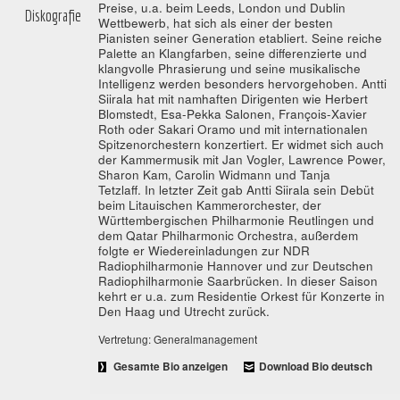
Preise, u.a. beim Leeds, London und Dublin
Diskografie
Wettbewerb, hat sich als einer der besten
Pianisten seiner Generation etabliert. Seine reiche
Palette an Klangfarben, seine differenzierte und
klangvolle Phrasierung und seine musikalische
Intelligenz werden besonders hervorgehoben. Antti
Siirala hat mit namhaften Dirigenten wie Herbert
Blomstedt, Esa-Pekka Salonen, François-Xavier
Roth oder Sakari Oramo und mit internationalen
Spitzenorchestern konzertiert. Er widmet sich auch
der Kammermusik mit Jan Vogler, Lawrence Power,
Sharon Kam, Carolin Widmann und Tanja
Tetzlaff. In letzter Zeit gab Antti Siirala sein Debüt
beim Litauischen Kammerorchester, der
Württembergischen Philharmonie Reutlingen und
dem Qatar Philharmonic Orchestra, außerdem
folgte er Wiedereinladungen zur NDR
Radiophilharmonie Hannover und zur Deutschen
Radiophilharmonie Saarbrücken. In dieser Saison
kehrt er u.a. zum Residentie Orkest für Konzerte in
Den Haag und Utrecht zurück.
Vertretung: Generalmanagement
Gesamte Bio anzeigen
Download Bio deutsch