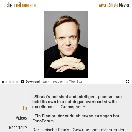
Antti Siirala
Klavier
•
•
•
•
•
Download
| 3264 × 4928 px | © Tibor Bozi
“Siirala’s polished and intelligent pianism can
hold its own in a catalogue overloaded with
excellence.“
- Gramophone
Bio
„Ein Pianist, der wirklich etwas zu sagen hat“
-
Videos
FonoForum
Repertoire
Der finnische Pianist, Gewinner zahlreicher erster